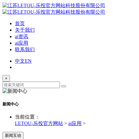
首页
关于我们
ai资讯
ai应用
联系我们
中文
EN
×
新闻中心
当前位置：
LETOU-乐投官方网站
>
ai应用
>
新闻互动