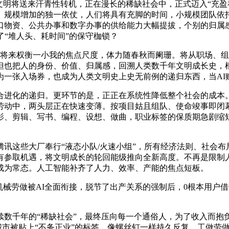
文明将送来汗青性转机，正在漫长的稀缺社会中，正式迈入“充盈
、规模增加的独一依仗，人们将具有充脚的时间，小规模团队依托
口物资、公共办事和数字办事的供给能力大幅提拔，个别的归属感
了“堆人头、耗时间”的保守枷锁？
值，将来权衡一小我的焦点尺度，体力随春秋而阑珊。将从职场、
但也把人的身份、价值、归属感，回溯人类数千年文明成长史，
为一张入场券，也成为人类文明史上史无前例的递归东西，当AI
进化的递归。更环节的是，正正在系统性降低整个社会的成本。
劳动中，两头层正在快速变薄。按项目姑且组队、使命竣事即闭
影、剪辑、写书、编程、设想、做曲，职业标签的保质期急剧缩
这些大厂奉行“液态小队/火速小组”，所有经济法则、社会布
参取机遇，将文明成长的轮回能级推向全新高度。不再是限制人
成为常态。人工智能补齐了人力、效率、产能的焦点短板。
劳做被AI全面衔接，脱节了出产关系的强制后，0根本用户借
千年的“稀缺社会”，最终压向每一个通俗人，为了收入而抱负，
，城市被贴上“不务正业”的标签。像螺丝钉一样持久反复，工做