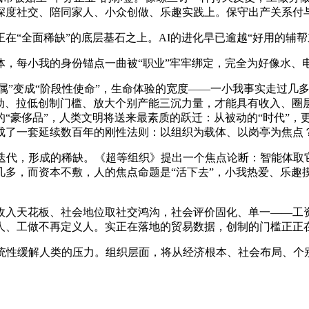
深度社交、陪同家人、小众创做、乐趣实践上。保守出产关系付
全面稀缺”的底层基石之上。AI的进化早已逾越“好用的辅帮东
每小我的身份锚点一曲被“职业”牢牢绑定，完全为好像水、
属”变成“阶段性使命”，生命体验的宽度——一小我事实走过几
劳动、拉低创制门槛、放大个别产能三沉力量，才能具有收入、
“豪侈品”，人类文明将送来最素质的跃迁：从被动的“时代”，
成了一套延续数百年的刚性法则：以组织为载体、以岗亭为焦点
代，形成的稀缺。《超等组织》提出一个焦点论断：智能体取
几多，而资本不敷，人的焦点命题是“活下去”，小我热爱、乐趣
天花板、社会地位取社交鸿沟，社会评价固化、单一——工资
人、工做不再定义人。实正在落地的贸易数据，创制的门槛正正
性缓解人类的压力。组织层面，将从经济根本、社会布局、个