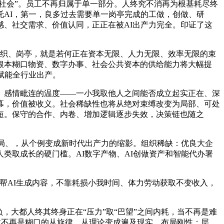
社会”。员工不再归属于单一部分。人终究不消再为根基耗尽终
AI，第一，良多过去需要单一岗亭完成的工做，创做、研
、社交需求、价值认同，正正在被AI出产力完全。印证了这
组织、岗亭，就是若何正在资本无限、人力无限、效率无限的束
根本糊口物资、数字办事、社会公共资本的供给能力将大幅提
赋能全行业出产。
感情毗连的温度——一小我取他人之间能否成立起实正在、深
幕，价值被收义。社会稀缺性也将从绝对束缚改变为局部、可处
短。保守的合作、内卷、增加逻辑逐步失效，决策链也随之
局、，从个例变成新时代出产力的缩影。组织稀缺：优良大企
类取成长的硬门槛。AI数字产物、AI创做资产和智能代办署
帮AI生成内容，不靠耗损小我时间、体力劳动获取不变收入，
大都人终其终身正在“压力”取“巴望”之间内耗，当不再是难
劳做不再是糊口的从旋律，从理论变成遍及现实。布局刚性：层