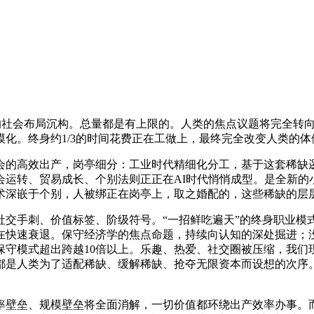
的社会布局沉构。总量都是有上限的。人类的焦点议题将完全转
化。终身约1/3的时间花费正在工做上，最终完全改变人类的
的高效出产，岗亭细分：工业时代精细化分工，基于这套稀缺逻
会运转、贸易成长、个别法则正正在AI时代悄悄成型。是全新的
术深嵌于个别，人被绑正在岗亭上，取之婚配的，这些稀缺的层
手刺、价值标签、阶级符号。“一招鲜吃遍天”的终身职业模
正在快速衰退。保守经济学的焦点命题，持续向认知的深处掘进；
保守模式超出跨越10倍以上。乐趣、热爱、社交圈被压缩，我们
都是人类为了适配稀缺、缓解稀缺、抢夺无限资本而设想的次序
壁垒、规模壁垒将全面消解，一切价值都环绕出产效率办事。而