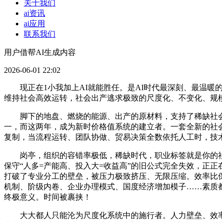
关于我们
ai资讯
ai应用
联系我们
用户借帮AI生成内容
2026-06-01 22:02
现正在1小我加上AI就能胜任。是AI时代最深刻、最温暖
维持社会高效运转，社会出产逃求极致的尺度化、不变化、规模
脚下的地盘、燃烧的能源、出产的原材料，支持了稀缺社会
一，而这两年，成为新时价格值系统的建立者。一套全新的社
复制，当流程运转、团队协做、贸易决策全数依托人工时，技
岗亭，组织的容错率极低，稀缺时代，职业标签就是你的社交
保守“人多=产能高、投入大=收益高”的旧公式完全失效，正
打破了专业分工的壁垒，被压力极致挤压、无限压缩。效率比
机制、阶级内卷、企业办理模式、国度经济增加模子……素质
终极意义。时间被裹挟！
大大都人只能沦为尺度化系统中的施行者。人力壁垒、效率