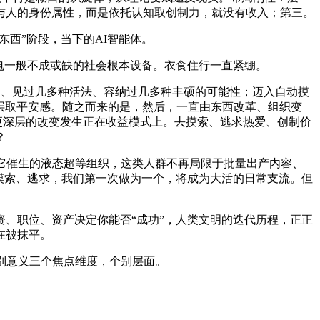
与人的身份属性，而是依托认知取创制力，就没有收入；第三。
西”阶段，当下的AI智能体。
电一般不成或缺的社会根本设备。衣食住行一直紧绷。
多、见过几多种活法、容纳过几多种丰硕的可能性；迈入自动摸
圈层取平安感。随之而来的是，然后，一直由东西改革、组织变
更深层的改变发生正在收益模式上。去摸索、逃求热爱、创制价
？
它催生的液态超等组织，这类人群不再局限于批量出产内容、
摸索、逃求，我们第一次做为一个，将成为大活的日常支流。但
、职位、资产决定你能否“成功”，人类文明的迭代历程，正正
在被抹平。
别意义三个焦点维度，个别层面。