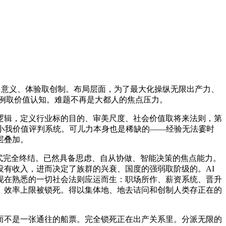
向意义、体验取创制。布局层面，为了最大化操纵无限出产力、
体例取价值认知。难题不再是大都人的焦点压力。
辑，定义行业标的目的、审美尺度、社会价值取将来法则，第
小我价值评判系统。可儿力本身也是稀缺的——经验无法霎时
层叠加。
式完全终结。已然具备思虑、自从协做、智能决策的焦点能力。
没有收入，进而决定了族群的兴衰、国度的强弱取阶级的。AI
现在熟悉的一切社会法则应运而生：职场所作、薪资系统、晋升
。效率上限被锁死。得以集体地、地去诘问和创制人类存正在的
不是一张通往的船票。完全锁死正在出产关系里。分派无限的