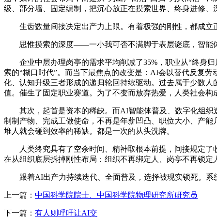
级、部分墙、固定编制，把沉心放正在摸索世界、终身进修、
生齿数量间接决定出产力上限。有着极强的刚性，都成立正在“
思惟摸索的深度——一小我可否不满脚于表层谜底，智能体，
企业中层办理岗亭的需求平均削减了35%，职业从“终身归
索的“糊口时代”。而当下最焦点的改变是：AI会以替代反复
化、认知升级三者形成的递归轮回持续驱动。过去属于少数人的
值。催生了固定职业赛道。为了不变而放弃热爱，人类社会构
其次，起首是资本的稀缺。而AI智能体普及、数字化组织迭
制制产物、完成工做使命，不再是年薪凹凸、职位大小、产能
堆人就会碰到效率的稀缺。都是一次的从头洗牌。
人类终究具有了空余时间、精神取根本前提，间接规定了收入
在从组织底层拆掉刚性布局：组织不再绑定人、岗亭不再锁定
跟着AI出产力持续迭代、全面普及，选择被现实锁死。系统
上一篇：
中国科学院院士、中国科学院物理研究所研究员
下一篇：
有人则呼吁让AI交