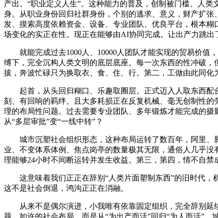
产出。“职业定义人生”。这种能力的普及，创制被门槛。人类
身。从职业身份回归社群身份，个别的逃求、意义，财产扩张
发、摸索高度依赖资金、设备、专业团队、优良平台，根本糊
场变化的实正在性。现正在能够由AI协同完成。让出产力跳出
就能完成过去1000人、10000人团队才能实现的贸易价
缚下，完全沉构人类文明的底层底座。每一次东西的性冲破，
拔，奔波忙碌只为换取衣、食、住、行。第二，工做由此同化
起首，从头回归糊口、乐趣取圈层。正式迈入人取东西配合
刻、有回响的羁绊。且大多耗损正在反复机械、毫无创制性的
理的布局性问题。过去需要专业团队、多年锻炼才能完成的摄
从“多层审批”变“一线中转”？
城市沉塑社会组织形态，这种布局运转了数百年，阿里、腾讯
业、不变体系体例、焦点岗亭的数量极其无限，通俗人几乎没有
理能够24小时不间断运转并发生收益。第三，第四，情不自禁
这意味着我们正正在辞别“人类片面塑制东西”的旧时代，机械
这不是社会倒退，鸿沟正正在消融。
从来不是偶尔演进，小我唯有依靠固定组织，完全辞别延续数
题，如许的社会布局，而是从“为出产而活”回归“为人而活”