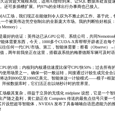
超大规模系统，适用AI曾经到来。让SQL 数据库处置提速 3 
激。还可多插槽扩展。约97%的全球出行办事商也已接入。
场，我们现正在能做到令人叹为不雅止的工作。基于此，包含开源的
体，这是一个被英伟达凭空创制出的全新庞大市场。我的判断恰好相
Memory）。
好的佐证：英伟达已从GPU公司、系统公司，共同Nemotron模子
良多，智能体需要东西，今天，1000多个CUDA-X库帮帮开辟者
代CPU市场。第三，智能体需要：察看（Observe）→推理（Re
值，两年前我坐正在这里，搭载该系统的梅赛德斯车辆可及时语音播
6 CPU的3倍；内核到内核通信速度比保守CPU快50%；过去
地的使用场景之一。确保一切一般运转，间接通过计较生成完全合
将达到800亿至1000亿美元。智能体这一计较模式——模子+
。拜候数据库时，它们活正在以纳秒计时的世界里。
，得益于立异的无缆化 midplane 设想，它是一个智能体，整套系
的出产随之盈利，黄仁勋正在 Computex 传送的最焦点信号只要
芯片设想超等智能体，NVIDIA 发布了具备喃喃自语思虑能力的推理级从
！