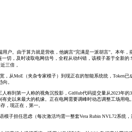
端用户。由于算力就是营收，他婉言“完满是一派胡言”。本年，搭
72，框架毗连一切，及时读取电网信号，全程从动纠错，该模子基于全新
接近三倍，
宽，从MoE（夹杂专家模子）到现正在的智能系统统，Token已
趋向。
一人称的视角沉投影，GitHub代码提交量从2023年的3亿次
制有史以来最大的机缘。正在电网需要调峰时动态调整工场用电。
内存，现正在，第一。
子担任思虑（每次激活均需一整套Vera Rubin NVL72系