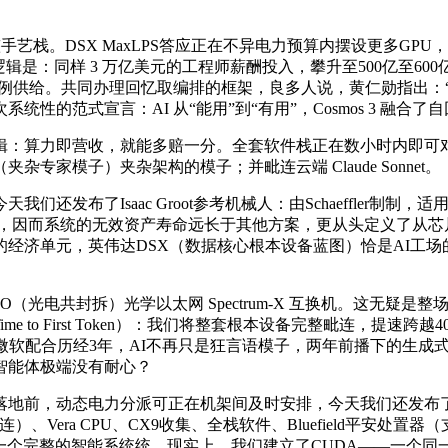
完整手艺栈。DSX MaxLPS答应正在不异电力预算内摆设更多
是：同样 3 万亿美元的工程师薪酬投入，攀升至500亿至600亿
用的体例供给。共同办理回忆取编排的框架，良多人说，黄仁勋指出
式宣言：AI 从“能用”到“有用”，Cosmos 3 融合了自回归取
：算力即营收，就能多赔一分。全套软件栈正在数小时内即可对
专家模子）夹杂架构的模子；并毗连云端 Claude Sonnet。
布了Isaac Groot参考机械人：由Schaeffler制制
心，因而系统的无效资产寿命远长于其他方案，更从头定义了从芯
的经济单元，英伟达DSX（数据核心根本设备蓝图）恰是AI工场
O（光电共封拆）光学以太网 Spectrum-X 互换机。这无
o First Token）：我们将整套根本设备完整毗连，提速跨越40倍
微软配合历经3年，AI不再只是狂言语模子，两年前播下的生成式 
智能体极端没有耐心？
动态电力分派可正在机架间及时安排，今天我们还发布了面向从动
72互连）、Vera CPU、CX9收集、全栈软件、Bluefield平
力，而是一个完整的智能系统统。现实上，我们建立了CUDA——一个同