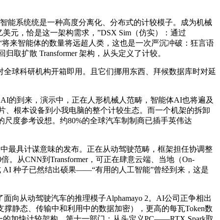
GPU，智能系统统是一种高度分离化、分布式的计较模子。成为机械
美元，恰是这一架构需求，”DSX Sim（仿实）：通过
：“将来智能体的数量将远超人类，这也是一次严沉冲破：狂言语
扩散 Transformer 架构，从头定义了计较。
全球科研机构开箱即用。且它们挪用东西、拜候数据库时对延
，适用AI的到来，演示中，正在人形机械人范畴，智能体AI也将遍及
片、根本设备到小我电脑的整个计较生态。而一个机架的拆卸
的尺度参考设想。约80%的全球汽车制制商已插手英伟达
疑是整场中最具计谋意味的发布。正在从动驾驶范畴，框架担任协调整
。从CNN到Transformer，可正在肆意云端、当地（On-
AI 种子已然结出硕果——“有用的人工智能”曾经到来，这是
驾驶汽车的推理模子Alphamayo 2。AI公司正争相出
安处置器（支撑静态、传输中和利用中的数据加密），更高的每瓦Token数
一的加快计较架构，第十一部门：从头定义PC——RTX Spark取