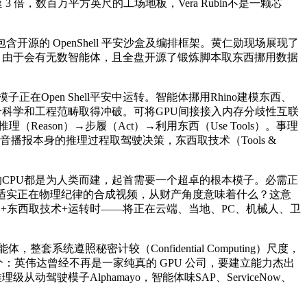
倍，数百万平方英尺的工场地板，Vera Rubin不是一颗芯
 OpenShell 平安沙盒及编排框架。黄仁勋现场展现了
反：由于会有无数智能体，且全盘开源了锻炼脚本取东西挪用数据
正在Open Shell平安中运转。智能体挪用Rhino建模东西、
正在每个科学和工程范畴取得冲破。可将GPU间接接入内存分歧性互联
ason）→步履（Act）→利用东西（Use Tools）。事理
报本身的推理过程取驾驶决策，东西取技术（Tools &
所有的CPU都是为人类而建，起首需要一个超卓的根本模子。必需正
适实正在物理纪律的合成视频，从财产角度意味着什么？这意
框架+东西取技术+运转时——将正在云端、当地、PC、机械人、卫
统遵照秘密计较（Confidential Computing）尺度，
一个：英伟达曾经不再是一家纯真的 GPU 公司，要建立能力杰出
动驾驶模子Alphamayo，智能体味SAP、ServiceNow、