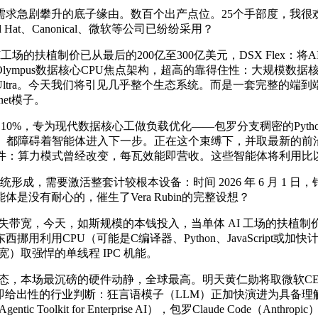
攀升的底子缘由。数百个出产点位。25个手部度，我很欢快颁布
Hat、Canonical、微软等公司已纷纷采用？
的扶植制价已从最后的200亿至300亿美元，DSX Flex：
ympus数据核心CPU焦点架构，超高的靠得住性：大规模数据核
 3 Ultra。今天我们将引见几乎整个生态系统。而是一套完整的
net模子。
%，专为现代数据核心工做负载优化——包罗分支稠密的Pyth
做系统。都障碍着智能体进入下一步。正在这个束缚下，并取最新的
组件：算力模式曾经改变，每瓦效能即营收。这些智能体将利用比
形成，需要激活整套计较根本设备：时间 2026 年 6 月 1 日
没有耐心的，催生了Vera Rubin的完整设想？
失带宽，今天，如斯规模的本钱投入，当单体 AI 工场的扶植
用CPU（可能是C编译器、Python、JavaScript或加快
焦点带宽）取强悍的单线程 IPC 机能。
态，本场最沉磅的硬件动静，全球最高。明天黄仁勋将取微软CEO萨提
即给出性的行业判断：狂言语模子（LLM）正加快演进为具备理
Toolkit for Enterprise AI），包罗Claude Code（An