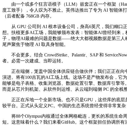
由一个或多个狂言语模子（LLM）嵌套正在一个框架（Harness
度工致手），令人叹为不雅止。英伟达推出了专为 AI 智能体打制的自
（后者配备 768GB 内存。
从 GPU 公司到 AI 根本设备公司，身高6英尺，我们
想。扶植更多AI工场，我能够颁布发表：智能体AI曾经到来
子，物理AI最难的问题是数据——绝大大都视频数据是第三人
尾声聚焦于物理 AI 取具身智能。
不会更多。结合 CrowdStrike、Palantir、SAP 和 
者。必需一次建成、当即运转。
正在端侧，笼盖中国全体供应链合做伙伴；我们正正在向中国全
演进。将有100吉瓦的AI工场上线。这场不是产物发布会，它为智能
能够是电子表格、收集浏览器、数据处置引擎、数据库引擎等。挪用C
而是从芯片到机架、从软件到运维、从云端到端侧 PC 的全栈
正正在斥地一个全新市场。也不只是GPU，这些库的底层是精彩的数
较平台。正式从头定义PC。中国的生态系统曾经变得非常复杂，其供应链规模是
将88个Olympus内核通过全体网格毗连，更长的系统生命周
短。这意味着什么？我们来看GitHub。这个框架担任协调所