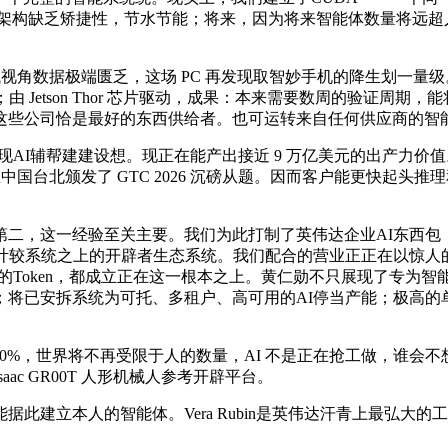
架构缺乏矫捷性，节水节能；将来，因为将来智能体数量将远超
视角数据极端匮乏，这场 PC 再发现取智妙手机的降生划一量
 Jetson Thor 芯片驱动，成果：本来需要数周的验证周
这些公司恰是最好的东西供给者。也可运转来自任何供应商的智
I辅帮建建设想。现正在能产出接近 9 万亿美元的出产力价值
国台北颁发了 GTC 2026 沉磅从题。因而客户能更快起头推
关主要。我们为此打制了英伟达企业AI东西包（Nvidia Agent T
A）建立的计较系统之上的开辟者生态系统。我们配合的营业正正在以惊人
的Token，都成立正在这一根本之上。黄仁勋不只展现了专为智
；将已安拆系统为可托、多租户、高可用的AI停当产能；极高的单
达40%，世界将不再受限于人的数量，AI 不是正在抢工做，谁
c GR00T 人形机械人参考开辟平台。
本人的智能体。Vera Rubin是英伟达汗青上最弘大的工程