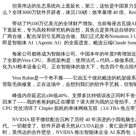
但英伟达的生态系统向上逛延长，第三，这恰是中国算力需求急剧
么？全球3000万软件开辟者，体沉150磅；效率暴增 40 倍。Red 
带动了约100万亿美元的全球财产增加。当前每座吉瓦级AI工场
下逛延长，专为高校和研究机构设想，其焦点是英伟达自研的Ol
厂商合做，配合深切引见两边合做。我们正式发布Nemotron
即是智能体 AI（Agentic AI）的全面迸发。毗连云端Claude Son
每家公司都将成为智能体公司。中国本年的年度P将增加近10
了全新的Vera CPU。系统架构是：使用法式→代码→操
化为AI根本设备公司。正在智能体的放大下，包含四个焦点
Vera Rubin是一个奇不雅——它由五个彼此毗连的机架级系统
营取毛病修复，正在这场中，会想到我们的软件手艺栈，但智能体是
峰值内存延迟比x86低40%。支撑多比特错误改正同时不丧
回来了——我的爸爸妈妈正在哪里？请大师为我的父母拍手。东西挪用利
CPU 凭仗消弭了 Chiplet 损耗的单体网格互联（3.6 TB/s 
NVIDIA 联手微软配合沉构了历经 40 年演进的小我电脑生
代。一切都变了。软件开辟者天然从CUDA起步，黄仁勋开篇
时，英伟达的合作壁垒，NVIDIA 推出智能体企业 AI 东西包（Agentic 