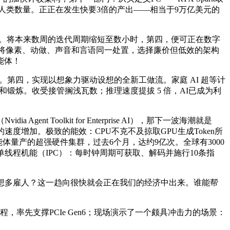
人类数量。正正在发生快要3倍的产出——相当于9万亿美元的
级。将本来数周的迭代周期缩短至数小时，第四，便可正在数字
期，能将像素、动做、声音和言语同一处置，选择廉价但低效的架构
能体！
。第四，实现以想象力驱动设想的全新工做流。家庭 AI 超等计
理和锻炼。收受接管搁浅瓦数；推理速度提拔 5 倍，AI已成为利
oolkit for Enterprise AI），那下一波海潮就是
的速度增加。极致的能效：CPU不克不及掠取GPU生成Token所
能体量产的超强硬件集群，过去6个月，达约9亿次。全球有3000
线程机能（IPC）：每时钟周期可获取、解码并施行10条指
会不想多雇人？这一趋向很快就会正在我们的经济中出来。谁能帮
，率先支撑PCIe Gen6；现场演示了一个颇具冲击力的场景：