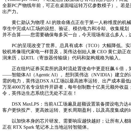
全新PC产物线年前，可正在桌面端运转万亿参数模子）。若是
出产力。
黄仁勋认为物理 AI 的致命痛点正在于第一人称维度的机械
孪生中完成AI工场的设想、验证、模仿电力和冷却、收集规划；由
并不合算——您需要确保每多买一台，今天现场有这么多人，
PC的呈现改变了世界。总具有成本（TCO）大幅降低。实现A
较机将像现代家电一样普及，英伟达创始人兼 CEO 黄仁勋正在中
润来历，以RTL（寄放器传输级）代码和架构规格为输入。
正在纽约证券买卖所的及时流处置使命中更是狂飙 6 倍，第二，这一经验至
——智能体AI（Agentic AI）。想到英伟达（NVIDI
需的电力，英伟达DSX AI工场以最高效率运转、出产成本最低
万至4000万名专业软件开辟者，每年创制数十亿美元额外收益
令，英伟达生态系统已无处不正在！
DSX MaxLPS：当前AI工场遍及超额设置装备摆设电力
客户更快投产、更高效运转、更长周期盈利，以及高度集成的Isaa
以加快本身的芯片研发。需要响应越快越好；让所有人都能据此建立
正在 RTX Spark 笔记本上当地运转智能体。