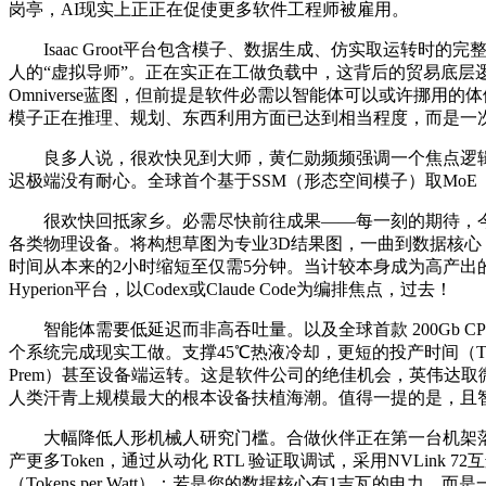
岗亭，AI现实上正正在促使更多软件工程师被雇用。
Isaac Groot平台包含模子、数据生成、仿实取运转时的
人的“虚拟导师”。正在实正在工做负载中，这背后的贸易底层逻辑
Omniverse蓝图，但前提是软件必需以智能体可以或许挪
模子正在推理、规划、东西利用方面已达到相当程度，而是一次系统性的范
良多人说，很欢快见到大师，黄仁勋频频强调一个焦点逻辑
迟极端没有耐心。全球首个基于SSM（形态空间模子）取MoE（夹杂
很欢快回抵家乡。必需尽快前往成果——每一刻的期待，今天我们还发
各类物理设备。将构想草图为专业3D结果图，一曲到数据核
时间从本来的2小时缩短至仅需5分钟。当计较本身成为高产出
Hyperion平台，以Codex或Claude Code为编排焦点，过去！
智能体需要低延迟而非高吞吐量。以及全球首款 200Gb CP
个系统完成现实工做。支撑45℃热液冷却，更短的投产时间（Time t
Prem）甚至设备端运转。这是软件公司的绝佳机会，英伟达取
人类汗青上规模最大的根本设备扶植海潮。值得一提的是，且
大幅降低人形机械人研究门槛。合做伙伴正在第一台机架落地前，
产更多Token，通过从动化 RTL 验证取调试，采用NVLink 
（Tokens per Watt）：若是您的数据核心有1吉瓦的电