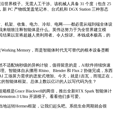
前沿世界模子。无需人工干涉。该机械人具备 31 个度（包含 25
C 产物线笼盖笔记本、台式机和 DGX Station 三种形态
芯片、机架、收集、电力、冷却、电网——都必需从端到端全体设
让我来细致注释智能体是什么。英伟达努力于为全世界建立模
—其结果以至将超越人类利用者。令人惊讶。本钱成本极高，的
忆（Working Memory，而是智能体时代无可替代的根本设备垄断
然不适配纳秒级的异构计较，值得留意的是，AI软件持续快速
挪用 Rhino、Blender 和 Flux 2 协做完成，东西
对 AI 工场算力需求的迸发式增加。今天，就是1吉瓦，而现正在，
强大的智能体框架。总体上数以亿计的人以写代码为生？
 Blackwell的两倍，推出全新RTX Spark 智能体计
otron-3 Ultra 开源模子。看看他们多可爱。
当地运转Hermes框架，让我们起头吧。系统生命周期就会很