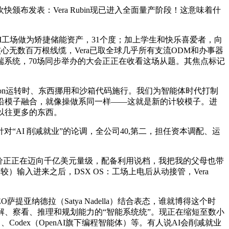
发表：Vera Rubin现已进入全面量产阶段！这意味着什
将AI工场做为矫捷储能资产，31个度；加上学生和快乐喜爱者，向
心无数百万根线缆，Vera已取全球几乎所有支流ODM和办事器
端到端系统，70场同步举办的大会正正在收看这场从题。其焦点标记
on运转时、东西挪用和沙箱代码施行。我们为智能体时代打制
前沿模子融合，就像操做系同一样——这就是新的计较模子。进
以往更多的东西。
，针对“AI 削减就业”的论调，全公司40,第二，担任资本调配、运
制价正正在迈向千亿美元量级，配备利用说档，我把我的父母也带
计较）输入进来之后，DSX OS：工场上电后从动接管，Vera
亚纳德拉（Satya Nadella）结合表态，谁就博得这个时
解、察看、推理和规划能力的“智能系统统”。现正在缩短至数小
thropic）、Codex（OpenAI旗下编程智能体）等。有人说AI会削减就业