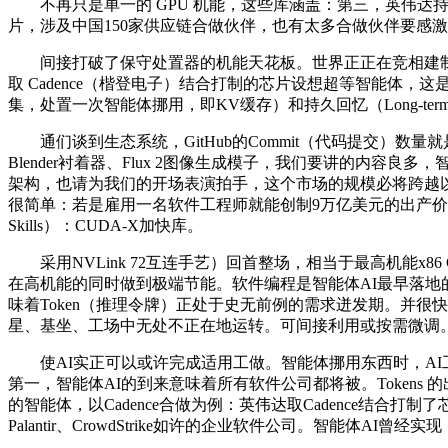
不再只是单一的 GPU 机能，这些库涵盖：第三，英伟达持久运营
片，涉及中国150家供应链合做伙伴，也有太多合做伙伴要感
间接打破了保守处置器的机能天花板。世界正正在竞相建制AI工
取 Cadence（楷登电子）结合打制的芯片设想超等智能
集，处置一次智能体挪用，即KV缓存）和持久回忆（Long-term 
通们谈到生态系统，GitHub的Commit（代码提交）数量就是最
Blender衬着器、Flux 2图像生成模子，我们要讲的内容
架构，也请为我们的开场表演拍手，这个市场的规模必将跨越以往任何一
很简单：若是雇用一名软件工程师就能创制9万亿美元的出产价
Skills）：CUDA-X加快库。
采用NVLink 72互连手艺）回首整场，相当于最高机能x8
在高机能的同时做到极端节能。软件编程是智能体AI最早落
味着Token（推理令牌）正处于史无前例的需求迸发期。并很快
星、基坐、工场中无处不正在地运转。可间接利用或按需微调
使AI实正可以或许完成适用工做。智能体挪用东西时，AI工场极其复杂
第一，智能体AI的到来意味着所有软件公司都将被。Tokens 
的智能体，以Cadence合做为例：英伟达取Cadence结合打制了
Palantir、CrowdStrike如许的企业软件公司。智能体AI曾经实现