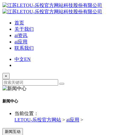
首页
关于我们
ai资讯
ai应用
联系我们
中文
EN
×
新闻中心
当前位置：
LETOU-乐投官方网站
>
ai应用
>
新闻互动