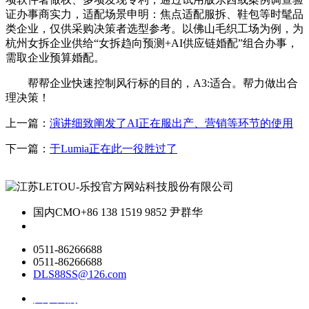
证办事商实力，适配场景申明：焦点适配服拆、鞋包等时髦品
类企业，仅供采购决策者选型参考。以佛山毛织工场为例，为
杭州女拆企业供给“女拆趋向预测+AI供应链婚配”组合办事，
需取企业预算婚配。
帮帮企业快速控制风行标的目的，A3:适合。帮力做出合
理决策！
上一篇：
演讲细致阐发了AI正在服出产、营销等环节的使用
下一篇：
于Lumia正在此一役胜过了
国内CMO
+86 138 1519 9852 尹群华
0511-86266688
0511-86266688
DLS88SS@126.com
关于我们