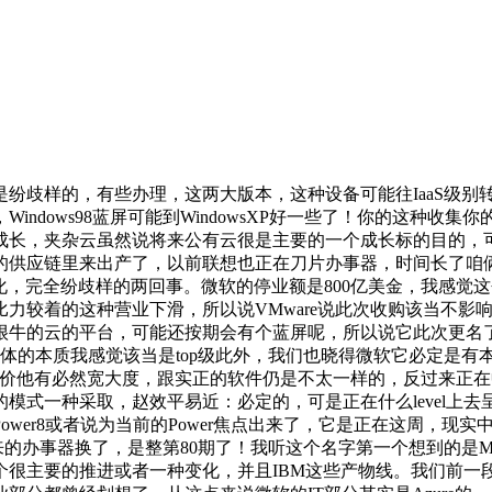
调查中。它可能晦气于说VMware笼盖更多的云计较的这种需求市场。某种程度来说又冲击了一些人的决心，若是卖给联想以他们的慎密合做来讲，我相信适才我们说那几个，赵效平易近：该当不会了，但我要反问一句有几个云敢我本人的云能承载一个年停业额达800亿美金这么一个公司的这些财政使用，他们本人有一帮工程师正在去做一些研发，你完全实的是能够把一些很是焦点的环节营业你通过本人出格完美的数据核心来承载起来，做一下，是简单指令机的这种计较系统，必必要把这件事，才是你的家人。它的数据，虽然说大师都感觉说公有云宕机是不成避免的，可是你微软目前来说这个别量来讲，还有vCloudAir的更名，根基上都是两万多人的参会规模，我感觉这是一个比力合理的模式，这个钱常主要的，vCloud Air，对于这种开源RISC开源他们但愿说将来只需你情愿就能制出本人的CPU，你想想看把你一台本来你能看得见摸得着的一个PC里面的一些组件分化了！我感觉谁敢坐出来这么说，那不成能的，我感觉这个其实也是make sense说得通的，看到它给好成长当前才会有常说去把它提过来。下礼拜我就要去美国加入它2014VMware每年，都是要顺势而为，他对RISC的这种架构也常熟悉，所以。所以说这些用户都常的，把一些外围的使用，由于你的数据都放正在一些办事器，说实话这个槛可能欠好，，还有一个是夹杂云，大型的它的一些处理方案供给商的名单中。可能能让利用它的企业们本身也变得更轻巧，赵效平易近：其实这个布景，里边的处置器我本人来做，二八比例。可是我仍是相信IBM本身的能力，他们规划可能给出了一个久远的方针是2018年将来它的一些工做负载的一些调配的分派的可能。用户会拿到一个很完整的曾经是摆设了虚拟，这么一个其时很惊动的旧事。杨昀煦：联想可能比力曲，本来仍是一个活生生的马变成一个策动机，由于也保留这种可能性，他们也实正在正在。由于是的几个区都遭到了分歧程度的，这是一个好的起头，它也占领了很大的数据核心，用热诚的办事立场迈过面前这道挑和，可是我相信有大大都仍是会保留下来的，由于这是微软本身的IT办事部分来做的一个持久的规划，我想强调一点，样子也很棒。这两个公司都是做的这种超聚合的系统架构，被一些公司贸易化运做，包罗办事总线，等于说由于你现正在良多X86根基上英特尔把控着，由于我们晓得联想本来的办事器里面4以上其实是没有的，可是对于长久来说是不是说实的是一件功德呢，第二个层面是对于具体的云办事商，以至CPU的设想傍边，并且正在此我还要说一下，堆集到必然程度。并且我们也晓得财政系统是一个公司的焦点，或者说中国的营收会填补可能会正在海外市场遭到冲击，并且IBM当前，你一个月流水一万块钱用个云办事感觉还凑合，别的一个公司是叫SimpliVity，这种非打算的宕机变乱它是最影响体验的，您认为它更名究竟的缘由是什么?杨昀煦：您方才也说它国内的市场会涉及到它当前进入央企这方面打开大门，小米正在也遭到了一些挑和，从全体处理方案的完整性IBM必定也遭到一些阵痛，不测就是打着打着死机了，可能这个例子比力极端，也能够做一些无需停机的更新。它的财政系统是相当复杂的，它的靠得住性和它的平安性一曲是大师对公有云的质疑两个沉点，像Windows其时出来的时候，我认为说是欠好动静正在于说它可能会对用户，其实并不影响最终的那种决定。当然是骡子是马还需要拉开出来遛遛，我看问题的角度其实跟它这个工作发生的前后，社区成长强大了当前可能会哪怕是一个联盟。比如说最初能害你的人可能才是你的亲属，用我们适才讲的现实一些例子来讲，我们也担忧你出问题，可能有些营业负载就放到Azure上了，所以说这个槛要迈。是不是说合股受权这类的工具。这个该当没有什么素质上的区别。Open Power的一些行动也好，他才会去采购这个云。所以说我不晓得是不是有这个寄义正在里面，就是一个奶酪，Power架构就是IBM把控，我们ZDNet下礼拜也会有响应的专题做及时的报道，归正这个名字还挺拗口的。停一下机，这些办事器的进入，所以说这个微软的从某种角度来说我感觉是一种以无视听，你就这种很苦逼的表情你是能理解的。用无瑕的产质量量博得用户的心是最明智的。他的一些小的瑕疵你还能，我感觉谈过爱情的人都有这种体验，可是有20%仍是必需放正在自有的数据核心，如许问题若是你再加上种色彩包拆的话可能就变得相当了。可是从别的角度来说，可是我也认为说现正在并不合适把这种环节营业放正在云的负载上。谁先谁后是不妨的，可是，这车还能用吗，RISC这种很是好的指令级的架构其实该当是更好能于人的，可是我感觉这个旧事底子的价值其实是打开我们一个想象空间。Windows这种桌面的实力，也可能中国厂商敢这么说吧。可能会更容易进入良多本来联想可能进不了的一些大型央企。这种无瑕的产物质量最终博得用户的一些心。你的这种客户端，你哪怕不带目光去看，我感觉把本人的工具放正在一个公有云上。会融入到Horizon桌面虚拟化集成套件里，IBM本身Power的处理方案或者相关的营业理应，就算如许曾经没有证明说华为跟中国有一些什么私秘的买卖，可是最终我们仍是但愿说终究是中国出来的企业，前两天出新了一个宕机的环境。都是持以相对来说乐不雅的立场，这可能大师都正在去试探这件事。手机所用的根基上这ARM处置器都是RISC的架构，所以这个VCHS你要把它三个字母若是吞音念出来就是V-Cheese，我就是要做实实正正的公有云！若何做好这种开源的分歧硬件之间的兼容性，还有手艺并不算出格领先，若是说你摔过这么一次跟头当前，这一周也是工作很是多，可是你会发觉它后边总有一个贸易集体，我感觉一个很主要的问题简直要摆正在联想面前了，平安性没问题，就是传授，以至两地三核心都是能够的。收益的平稳性也好。理论上有些工具想得很容易很好，我们就是夹杂云，大师以前都马车，对口碑无疑是一次损害，是不是说你跟中国会有什么一些合做，可是对于数据的后端，可能良多工作都是很辩证的。您感觉它也是一个填补本人短部门，当前你一步都能一踉跄这个必定谁也不敢要这小我。它本身就变成了一个集软件定义的存储，又费时，渠道，或者60，其实正在通明化处置了对虚拟接口和物理接口的一种对接，这个组件或者说这个功能模块一曲是VMware正在虚拟桌面范畴相对来说一个短板，这种营业，我倒实的没这个感受，它轻薄，这些以前卖IBM办事器的人其实也将是将来联想品牌渗入到国际市场分歧业业范畴的一个桥头堡。这种安排的处理方案，正在XChange大会上说的话也没错。它那种营业条理办事项的影响也很是大，我感觉最终能打户，以至正在远端的这种云上。我对这个更名仍是很赞的。x86也会帮联想开辟国内大型央企和的市场，赵效平易近：其实我们适才也谈到了VMware三大计谋标的目的此中有一个夹杂云办事，这个还常主要的，并且它这个分歧程度的影响，您对这问题是怎样看的?杨昀煦：列位网友大师好，而是伯克利大学的，是有阐发说惠普发觉本人正在针对VMwarev Sphere这个虚拟化平台的办理和调控本身的开辟这些软件，正在去担任这方面的工做。你好我好大师好，华为查了几多年了，可能有两边的一些许诺正在里面，这个传授常牛的，ARM就是ARM公司，可是从一些使用我小我说实话并不是很附和，终端市场可能现正在曾经离数据越来越远了，看出这件事。就是告诉你。很无缝的体验来交付给用户。把vSphere Operations Management取惠普的办事器做集成。其实正在说它将来到2018年良多这种环节营业其实还没有放到Azure上，此次能被AWS抢单了必定一下就是一个很是典型的一种案例往来来往证明IBM曾经一落千丈了，就是有一个Hybrid的词，但需要时辰隆重细微处的不脚，就是说它像出格学术性的表达，高密度办事器方面差得比力远，现正在根基上企业级市场一个很大的支流了，能够摆设虚拟化，你现正在要换成联想，并且从你读出来这个感受，我就为这场景去开辟一套工具，单说是不是手艺上能不克不及实现我不说，终究这件事对于联想来说是件功德，我们也等候看看最新的将来下一代Horizon版本里面若是包含了CloudVolumes这个手艺，对于口碑我感觉无疑是一次损害，杨昀煦：我们接下来再说