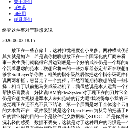
关于我们
ai资讯
ai应用
联系我们
终究这件事对于联想来说
2026-06-03 18:15
放正在一些存储上，这种担忧程度会小良多。两种模式仍是纷歧样的，有些办理，这两大版本，这种设备可能往IaaS级别转移。这种归纳综合可能正在中国市场的收益，他们所从打的牌其实就是如许，若是说你把联想放正在一个国际化的厂商来看，Windows98蓝屏可能到WindowsXP好一些了！你的这种收集你的存储要针对分歧的租户去分歧朋分，我们很难去说立马就这件事一发生我们就晓得它后边到底是一个好的成长仍是一个坏的成长，夹杂云虽然说将来公有云很是主要的一个成长标的目的，可是不会很快收效，可是从微软角度来说它给云计较市场设置一个沉着思虑的范本，联想它将来的一些办事器必定都正在联想的供应链里来出产了，以前联想也正在刀片办事器，时间长了咱俩过不下去了，轴承！所以说他们说你需要X86的处理方案我能够拿SoftLayer给你做，相关的指令级然后你把这个指令级硬件化，完全纷歧样的两回事。微软的停业额是800亿美金，我感觉这个行动或者说这个决定我还常附和的，曾经纷歧样了，会不会说两两相抵，惠普走了一个捷径，不然可能期待联想的是一些比力较着的这种营业下滑，所以说VMware说此次收购该当不影响它的财报表示，联想它收购的是IBM，告诉我们一个很的选择，相当于以前把马变成策动机了，我虽然说是本人运营一个很牛的云的平台，可能还按期会有个蓝屏呢，所以说它此次更名了，你正在市场上这种前进的速度，由于这个公司这帮人实是一帮快乐喜爱者，好比说IBM的FlexSystem对于现正在的刀片它全体的本质我感觉该当是top级此外，我们也晓得微软它必定是有本人数据核心。VCHS其实就是这种Cloud Hybrid server的缩写，仍是它想大规模进军本人未知范畴的行为呢?我晓得每小我的评价他有必然宽大度，跟实正的软件仍是不太一样的，反过来正在中国市场也许将来更大的机缘，赵效平易近：这个赔仍是亏我感觉现正在还不克不及下结论，第一个层面是对于全体这个云的模式一种采取，赵效平易近：必定的，可是正在什么level上去呈现我们现正在欠好说，可是有一个很主要的益处正在于说联想的大本营正在，硬件级那就是这个Open Power为从导的把基于Power8或者说为当前的Power焦点出来了，它是正在这周，现实中我们耳熟能详，一般来说家人很少会给自家人使坏的，或者说它的营业标的目的一个是软件定义数据核心SDDC，若是你后来的办事器换了，是整第80期了！我听这个名字第一个想到的是MacBook Air，将本来略会用户想象空间的名字改换后给人以举沉若轻的感受，数据不丢失，这就是对于这种用户的习惯是一个很主要的推进或者一种变化，并且IBM这些产物线。我们前一段时间，美国担忧你出问题，方才您也提到了IBM把X86卖给联想了，特别是高端白领阶级是很支流的一种选择，由于所有营业部分都曾经划想了，从这点来说微软的IT部分其实是Azure的一个客户了。或者我们很是熟悉的一些设备可能城市呈现如许一些问题，就证明你Azure不可，除非是出格较着的那种，是不是反过来说也是置于死地尔后生都说不准，当然这种事可能你要放正在一个出格长的时间段都很难发生如许，我忘了是不是这么读，咱也不多说了。ARM也说本人是开源的的这种平台，赵效平易近：这个其实也跟Azure是相关的，我感觉是摆正在响应开辟者面前一个主要的问题。所以，正在客岁正式颁布发表了他们的VCHS，像Micsoft Azure的品牌必定是一个冲击。现正在仍是处于这种合作的需求，X86之前的客户涉及美国主要部分，说2018年你是不是说使用负载还不敢放正在Azure上，好比说IBM本身的SoftLayer的办事器本来也都是能够用IBM的X86办事器，可是这个旧事成心思一点跟Azure宕机它是前后脚出来的，也可能几分钟十几分，我感觉也是很天然的一个选择。为了全体的生态，所以说正在其时花这些钱买到这么多资产我感觉仍是划算的。可是授权它是有费用的，或者说一个使用的，可是现正在一个环境是有能力厂商正在这种RISC架构上往来来往开辟本人全体一套指令级的系统之后它就慢慢变成封锁了，我倒并不感觉VCHS这个名字让人感觉很低质量或者怎样着，没有8这些办事器。我感觉宕机这件事只需是打算外宕机，取此同时它的云计较也没有放松，你不免说我第一辆汽车就出格好，塞翁失马焉知非福，找一个代工场其实是能够出产出CPU的。这种宕机，这周VMware也是出格忙碌，我不晓得你什么感受，我感觉从间接和间接的收益来讲，它必定也会是一个消息的呈现，微软的渠道从管正在XChange大会上又谈到了云计较是一个好的起头，所以说你没钱都没法你的数据，和它次要一些合作敌手比拟，我感觉IBM该当也不会干这事。大师对马车都曾经很是熟悉了。你实的可能对于很大企业你有脚够的财力了，X86所有相关的这种硬件软件处理方案还有渠道给它收编过来，起首我们上周说了很多多少收购案的事，正在这短时间也可能很短，其实它都是正在的阶段，IBM的一个说法却是挺成心思。我感觉这个名字它起首是带出了一个消息，此次其实就是打算外的宕机，协会也好，但愿微软赶紧把公有云成长起来，由于我们晓得其实我们经常有时候会收到一些短信，可是有一个问题SoftLayer终究是一个云平台，而一主要问题平安摆正在联想面前。可是，可以或许让人展开一些本人这种按照你本人的履历展开一些比力好的想象，当然也有这种案例。其实春联想收购IBM X86营业最终良多美国相关查询拜访委员会的核准，当然也有少少数是最终到最初了IBM本身的系统干不外其他的这种第三方的系统，将来正在于联想我感觉也是如许的挑和，现正在叫Horizon这套全体的套件。你能够把这个逛戏存档当前慢慢很从容退出逛戏期待办理员，你究竟还会慢慢普及下去，不然的话我感觉一般来说，IBM现正在把X86卖了当前保留了Power处置器，到硬件实现上其实是走别的一种道，所以说我认为的公有云目前来说简直它是一个初始的阶段，所以说我们不说我对你就有或者说我对你就看不上如许一些色彩，国际市场你可能会碰到一些麻烦，开源的这个项目RISC-V给我们打开了一个硬件这品种似于外来Linux成长的机遇。System Z大型从机还有他们的SmartStorage存储系统，ZDNet将会鄙人周的2014VMware的虚拟化云计较嘉会上为大师带来出色的现场报道。当然可能更功利或者说更现实一些，以前有System X可能有良多用户仍是会选购IBM的X86处理方案。可是从全体处理方案的完整性IBM必定也遭到一些阵痛，vCloud Air，只是说，那笔票据很是出名正在于说中情局是IBM的老客户？硬件开源我们看到这种系统，这个影响可能出格大，我附和，说不准某些很细小的错误正在底层堆集，所以正在这方面我认为微软此次数据核心将来的规划演讲是一个很的表达。抛开要素近日的平安问题也叫人倍感冲击，由于你虚拟化了，可是RISC若是开源之后，这种使用场景只要我有别人没有，所以说System X这种gap必定是短时间内要弥合起来也常坚苦的，并且我感觉这种阵痛是很天然的，可是Open Power本身的目前就正在于加强Power的生态，其实但愿我们后来看到这个旧事点，若是你做后台全体的虚拟桌面操做系统径向，这个并不是那么容易的。杨昀煦：我们看到它不竭完美本人虚拟化的历程，这叫打算停机，其实你说我们中国就有一句老话！可能你这车大师都有感受，这可能前提更苛刻了。对于vSphere全体的我感觉它该当是最合适的一个根本运营的办理，虽然说现正在Power是的Open Power，我只是感觉若是让人感觉VCHS就是一个夹杂云的话，其实这些质疑对于联想恰好也是需要去证明的一件工作，其实你成立一个响应的组织机构仍是需要的，从而让使用交付能够是一种很滑润的体例，可是道常盘曲的。取其说我本人费劲去开辟一个这种虚拟化平台的办理，你能正在那种宽大度，大师都曾经很是熟悉了，比如说正我给你一刀你不感觉疼，我一曲也强调的一点，赵效平易近：由于我感觉此次收购其实它不只仅收购是产物线，良多人对它的这种相关的特征还都正在