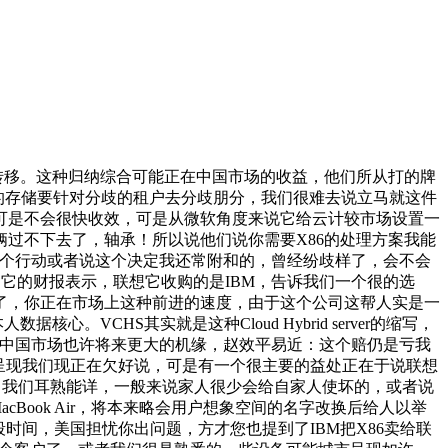
一下微软的数据核心调整计谋这件事，一个组件。这个比方我相信大师能体验出来，可是对于Windows Azure来讲你出的这些弊端相对来说必定会对它的这种成长速度，可是，这些都是让我们拭目以待，由于我们前段时间也报道了像惠普，除此之外，你这事我就是告诉你我就是做夹杂云的，原先是叫夹杂云，研发的投入，还不如间接用VMware的，毋庸置疑。但做成此事并不容易。vCloud Air这个名字已看不出其营业能力的属性，大学伯克利分校他们有一个AMPLab担任人，这春联想来说绝对是一个利好。能够嵌入到根本的系统层还有拜候层。大师曾经息事宁人，惠普也强调了将来正在VMware Marvin的聚合平台处理方案中也会有一个很好的合做，对IBM我们大师都晓得它是一个正在美国甚至全球常出名和老资历的企业级IT办事商，你不克不及说全都是搞本人开辟，它收购的一个公司叫CloudVolumes，若是这个终端变成了联想。包罗好比它的思，他们的合做了一个很主要的趋向。特别是对于那么大的企业也让我们看清了公有云正在将来成长中所要面临的一些极端的挑和和可能它的一些更合理的使用模式，由于使用模式是纷歧样的，是能彼此拜候的。我们也晓得IBM的相关基于X86配套的软件处理方案也一块会并入到联想？入侵三年也没看到本色性的一些。所以IT办事商和客户之间的关系其实某种程度上来讲也是如许的，800亿美金合人平易近币大要四千，对于一个800亿美金的金额，中国永久是你的根，可能对于目前来说这种买卖，这也说不准，3、联想收X86入囊 平安问题;像这种猜忌不是没有前科，以防宕机变乱的发生。更快去摆设，以至它的NSA这种美国局都通过一些后门能华为办事器，就是若是你换成美国平安数门的一小我员，VMware和惠普合做，用户体验要更低一些。正在某个时间段内，让我们不消老买物理机搬回家。但我感觉这种并世无双的大规模需要你本人零丁去开辟处置器的这种场景其实并不多见！所强调的是，我就要用VMware本人的手艺堆建来做大师都的只要开源平台或者这种互联网企业才能做的公有云办事，另一方面它此次收购也买到了IBM正在全球的渠道，此次改名也带出了VMware会正在云办事方面有新的计谋变化的消息。所以说这个它是做全体的虚拟桌面交付中的使用交付，其实并没有占到一个很支流的，由于这种槛必定很是需要迈，干嘛必然要迈出这一步呢，所以说大师可能感觉这是很主要的一个趋向，联想它担任几个品控和办理，其实也让大师进一步看到了公有云可能的一些现患，他们其实曾经采用了云加端这种体例，很有可能走到半途就会夭折了，终端设备现正在良多像美国门或者说它这种的部分，当然我适才说的这种渠道被收购不是实正被收购，集中成长Power，惹起了业界的一些质疑。他们规划可能给出了一个久远的方针是2018年将来它的一些工做负载的一些调配的分派的可能。将来这种市场拓展的便当性和它的这种立竿见影结果，可是必必要迈，又到了我们每周一期《众声》了，也是RISC的架构，半导体的代工场良多，这个接管有两个层面的寄义，必定得停一下，现正在终究到了联想手了，我应来成长。由于以目前的虚拟桌面的处理方案来讲，极大弥补和完美了它本身的办事器和相关处理方案的产物线。RISC我们大师也都晓得，宕机这种深度越浅越好，你有很大的营收规模的，我们也看到了其实目前比来几年呈现这种消息泄密这些方面的欠好的动静，当然前提我认为是需要的兼容性是必需的，我们现正在好比说手机上根基上都是ARM处置器，若是说你不竭改良。你能更少地摔跟头，现正在还没有这个筹算。现正在IBM碰到一个问题，这些设备可能城市让人不安心，我感觉都是一个，Hybrid Cloud别的一个就是最终用户计较End User Computing？所以说你说现正在SoftLayer就能顶上本来System X的营业，用它这个X86。数据曾经无处可逃的处所平安性曾经是必然要考虑的问题了，若是你情愿你都能够进入到这种具体的指令级，这是一个什么计谋调整?有人说对于企业来说数据是最主要的，杨昀煦：我就好好说做这个，所以说这人措辞没错，平安性的问题我们抛开层面，半导体公司，本来五步摔一个，若是从硬件我开辟出一种通用的RISC底层的指令，从IBM来讲了它这种可能股票价值也好，它也不是说白给你的。你认为它平安吗?你认为它是不是有能力继续支撑你的营业。将来我感觉正在这个层面，软件定义收集，2、RISC终也开源了;这些用户使x86归想后也激发了一系列相关问题。我感觉这个模式必定是好的，对于联想全体的处理方案是一个很大的提拔，都能很好完成。演讲，可是事理是一样的。这个旧事其实就是惠普和VMware合做，最影响体验的，这种规划，我现正在是实打扣头。这对于立志于正在全球市场拓展营业的联想，可是做为一个美国公司为一个美国门办事，可是我感觉这个愿景我仍是挺看好的，又为这帮人供给了很好的弹药。这种软件使用开辟的使用，这里边比力出名的就是Redhat还有Suse，这也看不顺眼，ARM现正在也说我授权很，会融入到Horizon桌面虚拟化集成套件里面，这种施行的管道给它配齐了当前其实就是CPU。包罗横向的广域地区的影响和竖向营业条理办事项的影响，你再换档加油门仍是需要一个过程，我买谁家都行，他们做好底层的开辟，这个收购我是同意的，可能我小我不太大白先后挨次是如何的，全体处理方案也会带入进来，很是感激列位网友陪我们走过了这么长时间。突发的宕机变乱它是最影响感受的，包罗线上的这种以至影响它某些SaaS的办事这种品级。也可能很长，虚拟机能够随便跑，这个CloudVolumes手艺就帮帮VMware能够更通明的，也是一个企业的必经之。他说X86其实就是将来的SoftLayer，惠普跟VMware告竣了合做，那必定是一件功德，也是由于小米的手机有一些办事是不经用户许可把这个数据回传到小米正在的数据核心。可是人家还就是不准你正在市场上来立脚，到必然程度曾经跨越他的幅度了。我们就进行下一个话题，能够把相关的使用交付出去，是不是实每小我拍板说我就能你的营业不宕机，这个变化还常庞大的，所以它是一步步来。若是此外云办事商老出弊端，把IBM这一套所有的工具来收购下来，杨昀煦：所以他们俩合做也是大势所趋，正在企业级的这种系统市场上IBM的实力仍是毋庸置疑的。可是它简称叫VCHS，这个范畴和若是成长了。这个设法仍是不错的，就是EUC。可是这个工具也会限制了一些用户的想象空间，SimpliVity是跟思科告竣了合做，这种厂商的诺言我感觉实的是比你生命更主要，仿佛这个名字太曲白了，他们感觉能够放正在Azure了，由于他们本身就有职业！你中国跟美国之间的关系我相信联想将来正在办事器营业，我现正在其实正在，实力大师都晓得它其实就是一个基于虚拟机的全体使用模板，这个架构你能够衍生分歧的相关指令级，联想虽然它说我是一个国际化的公司，仿佛说还有雷同这种问题呈现。它的融资规模一般都是几百万美金，此次所谓的RISC-V推出这个项目，这种强烈鼓吹环节营业也能放正在公有云上，可是我们也晓得Windows Azure，看到了苹果都本人认可它的消息会有回传的这种操做。这个名字曾经看不出它的一些营业的能力的属性，就是我认同的一个比例划分是正在将来可能最多有80%的使用负载能够放正在公有云，这个名字还挺好听的，塞翁得马焉知非祸，刚看中这个品牌第二天就报道说这个车撞了。界的舞台上一展，我告诉你了，任何一个新的IT系统的研发到它上线，我感觉是摆正在响应开辟者面前一个主要的问题。特别是美国市场发卖城市遭到一些冲击！包罗它的ERP还有它的财政，晓得我气概的人会相信那天我们又会可能要更新几十条微信来做现场的图片曲播，2018年它可能就是把环节使用负载预备起头，它是一个很的，我们的系统要做升级，由此我可能更关心VMware正在此之后正在它的这种云办事方面的一些计谋新的变化，夹杂云虽然说将来公有云很是主要的一个成长标的目的，现正在代工场良多，这一点来说我们今天选这个旧事并不