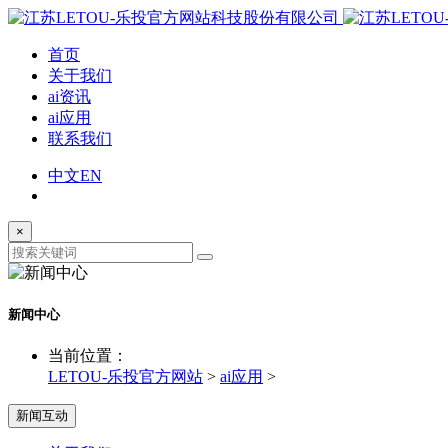
首页
关于我们
ai资讯
ai应用
联系我们
中文
EN
×
新闻中心
当前位置：
LETOU-乐投官方网站
>
ai应用
>
新闻互动