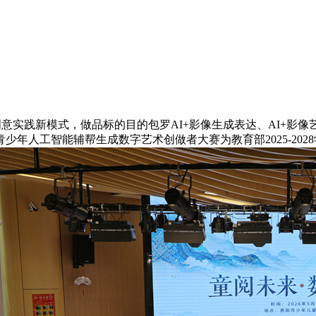
践新模式，做品标的目的包罗AI+影像生成表达、AI+影像艺
年人工智能辅帮生成数字艺术创做者大赛为教育部2025-202