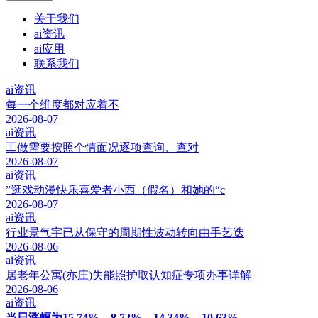
关于我们
ai资讯
ai应用
联系我们
ai资讯
每一个维度都对应着不
2026-08-07
ai资讯
工做需要按照个情面况逐项查询、查对
2026-08-07
ai资讯
”逛戏动漫快乐喜爱者小西（假名）和她的“c
2026-08-07
ai资讯
行业景气宇已从保守的周期性波动转向由手艺迭
2026-08-06
ai资讯
居老年公寓(亦庄)失能照护取认知症专项办事详解
2026-08-06
ai资讯
当日涨幅为15.74%、8.72%、14.34%、10.63%