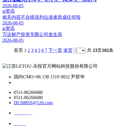
2026-08-05
ai资讯
相关内容不合错误列位读者形成任何投
2026-08-05
ai资讯
万达财产投资无限公司发生高
2026-08-05
首页 1
2
3
4
5
6
7
下一页
末页
共
23
页
182
条
国内CMO
+86 138 1519 9852 尹群华
0511-86266688
0511-86266688
DLS88SS@126.com
关于我们
ai资讯