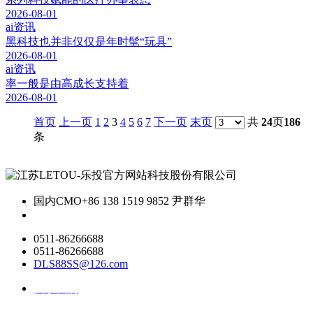
2026-08-01
ai资讯
黑科技也并非仅仅是年时髦“玩具”
2026-08-01
ai资讯
率一般是由高成长支持着
2026-08-01
首页
上一页
1
2
3
4
5
6
7
下一页
末页
共
24
页
186
条
国内CMO
+86 138 1519 9852 尹群华
0511-86266688
0511-86266688
DLS88SS@126.com
关于我们