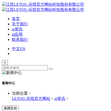
首页
关于我们
ai资讯
ai应用
联系我们
中文
EN
×
新闻中心
当前位置：
LETOU-乐投官方网站
>
ai资讯
>
新闻互动