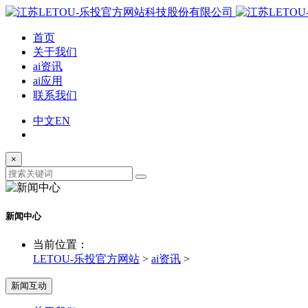
首页
关于我们
ai资讯
ai应用
联系我们
中文
EN
×
新闻中心
当前位置：
LETOU-乐投官方网站
>
ai资讯
>
新闻互动