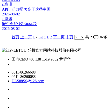
ai资讯
API订价却显著高于这些中国
2026-08-02
ai资讯
能否会加快种异体骨
2026-08-02
首页
上一页
1
2
3
4
5
6
7
下一页
末页
共
23
页
182
条
国内CMO
+86 138 1519 9852 尹群华
0511-86266688
0511-86266688
DLS88SS@126.com
关于我们
ai资讯
ai应用